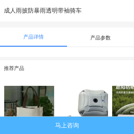
成人雨披防暴雨透明带袖骑车
产品详情
产品参数
推荐产品
马上咨询
帆布手提袋
道旗
帐篷户
折叠便